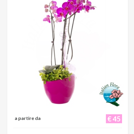
€ 45
a partire da