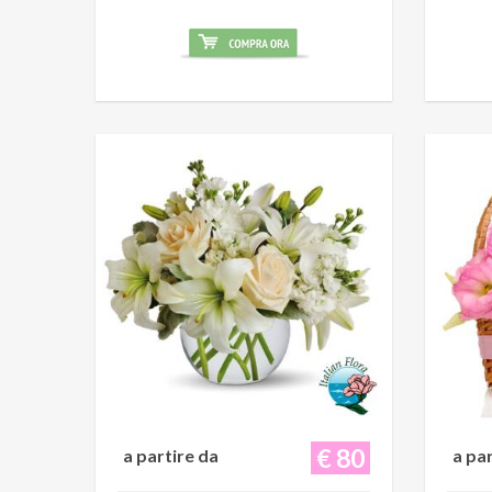
€ 80
a partire da
a pa