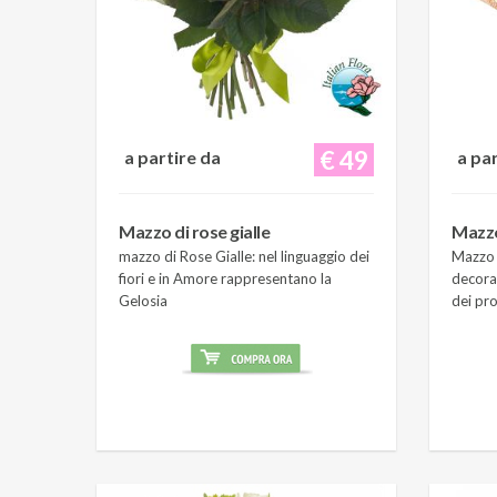
€ 49
a partire da
a pa
Mazzo di rose gialle
Mazzo
mazzo di Rose Gialle: nel linguaggio dei
Mazzo 
fiori e in Amore rappresentano la
decora
Gelosia
dei pro