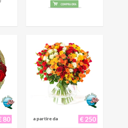
)
€ 80
€ 250
a partire da