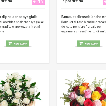
€ 45
rtire da
a partire da
a di phalaenospys gialla
Bouquet di rose bianche e 
di orchidea phalaenopsys gialla:
Bouquet di rose bianche e rosa: 
 gradita e apprezzata in ogni
delicato pensiero floreale per
one
esprimere un sentimento di amic