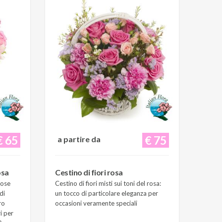
€ 65
€ 75
a partire da
osa
Cestino di fiori rosa
Rose
Cestino di fiori misti sui toni del rosa:
di
un tocco di particolare eleganza per
ro
occasioni veramente speciali
i per