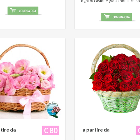
ogni occasione (vaso non incluso
€ 80
rtire da
a partire da