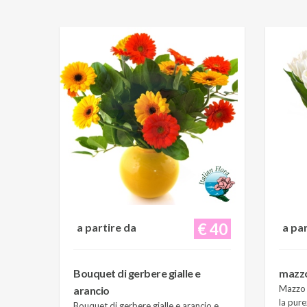
€ 40
a partire da
a pa
Bouquet di gerbere gialle e
mazzo 
Mazzo d
arancio
la pure
Bouquet di gerbere gialle e arancio e