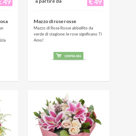
€ 49
€ 49
a partire da
rosa
Mazzo di rose rosse
un
Mazzo di Rose Rosse abbellito da
verde di stagione: le rose significano Ti
izia
Amo!