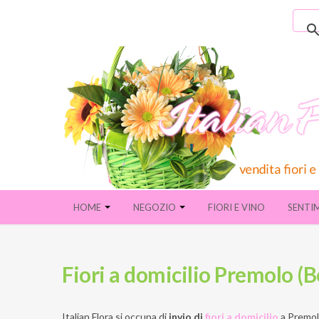
HOME
NEGOZIO
FIORI E VINO
SENTI
Fiori a domicilio Premolo (
Italian Flora si occupa di
invio di
fiori a domicilio
a
Premol