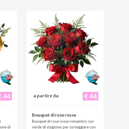
€ 44
€ 44
a partire da
Bouquet di rose rosse
e
Bouquet di rose rosse romantico con
ione di
verde di stagione: per corteggiare con