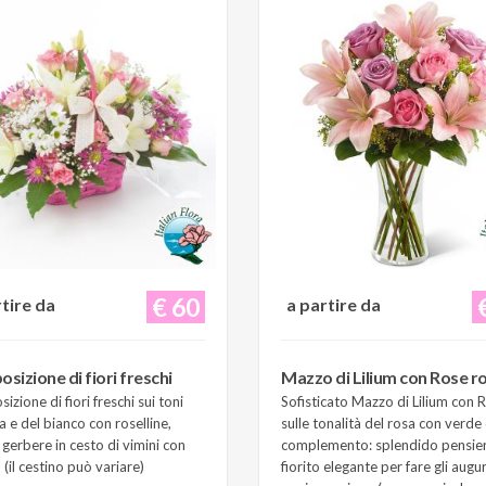
€ 60
rtire da
a partire da
sizione di fiori freschi
Mazzo di Lilium con Rose r
zione di fiori freschi sui toni
Sofisticato Mazzo di Lilium con 
a e del bianco con roselline,
sulle tonalità del rosa con verde 
e gerbere in cesto di vimini con
complemento: splendido pensie
(il cestino può variare)
fiorito elegante per fare gli augur