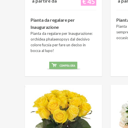
€ 45
a partire da
a pa
Pianta da regalare per
Piant
Pianta 
Inaugurazione
sempre
Pianta da regalare per Inaugurazione:
occasi
orchidea phalaenopsys dal decisivo
colore fucsia per fare un deciso in
bocca al lupo!