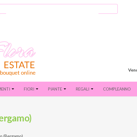
Vend
MENTI
FIORI
PIANTE
REGALI
COMPLEANNO
Bergamo)
o (Bergamo)