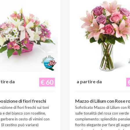
€ 60
rtire da
a partire da
sizione di fiori freschi
Mazzo di Lilium con Rose r
zione di fiori freschi sui toni
Sofisticato Mazzo di Lilium con 
a e del bianco con roselline,
sulle tonalità del rosa con verde 
e gerbere in cesto di vimini con
complemento: splendido pensie
(il cestino può variare)
fiorito elegante per fare gli augur