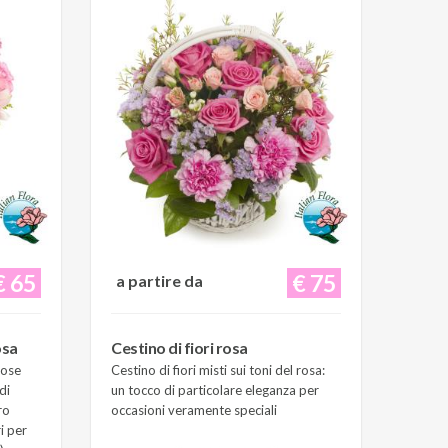
€ 65
€ 75
a partire da
osa
Cestino di fiori rosa
Rose
Cestino di fiori misti sui toni del rosa:
di
un tocco di particolare eleganza per
ro
occasioni veramente speciali
i per