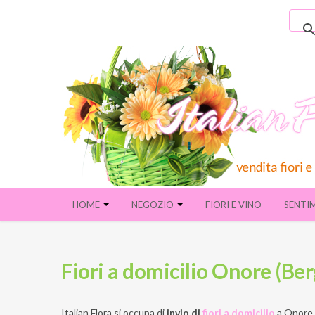
HOME
NEGOZIO
FIORI E VINO
SENTI
Fiori a domicilio Onore (Be
Italian Flora si occupa di
invio di
fiori a domicilio
a
Onore 