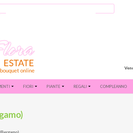
Vend
MENTI
FIORI
PIANTE
REGALI
COMPLEANNO
rgamo)
(Bergamo)