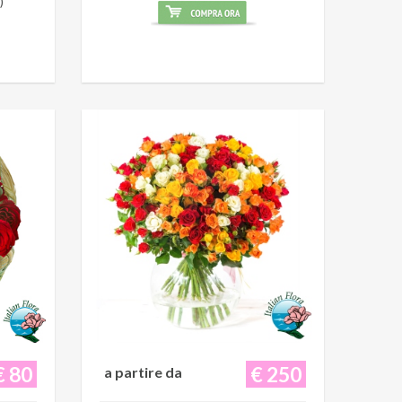
)
€ 80
€ 250
a partire da