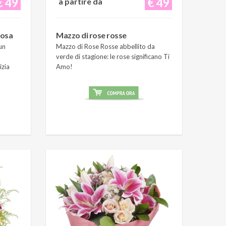
€ 49
€ 49
a partire da
rosa
Mazzo di rose rosse
un
Mazzo di Rose Rosse abbellito da
verde di stagione: le rose significano Ti
izia
Amo!