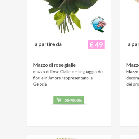
€ 49
a partire da
a pa
Mazzo di rose gialle
Mazzo
mazzo di Rose Gialle: nel linguaggio dei
Mazzo 
fiori e in Amore rappresentano la
decora
Gelosia
dei pro