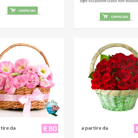
ogni occasione (vaso non incluso
€ 80
rtire da
a partire da