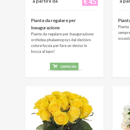
€ 45
a partire da
a pa
Pianta da regalare per
Piant
Pianta 
Inaugurazione
sempre
Pianta da regalare per Inaugurazione:
occasi
orchidea phalaenopsys dal decisivo
colore fucsia per fare un deciso in
bocca al lupo!