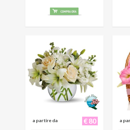
€ 80
a partire da
a pa