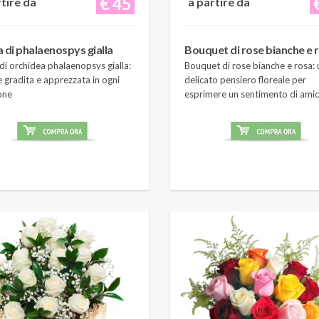
€ 45
rtire da
a partire da
a di phalaenospys gialla
Bouquet di rose bianche e 
di orchidea phalaenopsys gialla:
Bouquet di rose bianche e rosa: 
 gradita e apprezzata in ogni
delicato pensiero floreale per
one
esprimere un sentimento di amic