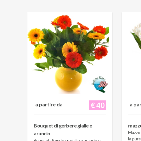
€ 40
a partire da
a pa
Bouquet di gerbere gialle e
mazzo 
Mazzo d
arancio
la pure
Bouquet di gerbere gialle e arancio e