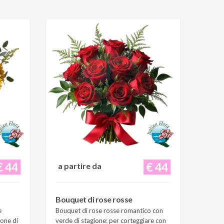
€ 44
€ 44
a partire da
Bouquet di rose rosse
e
Bouquet di rose rosse romantico con
ione di
verde di stagione: per corteggiare con