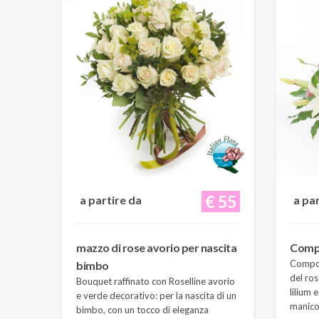
€ 55
a partire da
a pa
mazzo di rose avorio per nascita
Compo
Composi
bimbo
del ros
Bouquet raffinato con Roselline avorio
lilium 
e verde decorativo: per la nascita di un
manico 
bimbo, con un tocco di eleganza