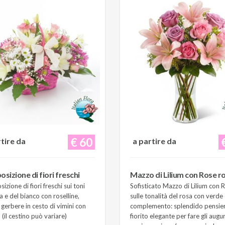
€ 60
rtire da
a partire da
sizione di fiori freschi
Mazzo di Lilium con Rose r
zione di fiori freschi sui toni
Sofisticato Mazzo di Lilium con 
a e del bianco con roselline,
sulle tonalità del rosa con verde 
e gerbere in cesto di vimini con
complemento: splendido pensie
(il cestino può variare)
fiorito elegante per fare gli augur