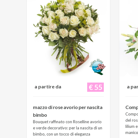
€ 55
a partire da
a pa
mazzo di rose avorio per nascita
Compo
Composi
bimbo
del ros
Bouquet raffinato con Roselline avorio
lilium 
e verde decorativo: per la nascita di un
manico 
bimbo, con un tocco di eleganza