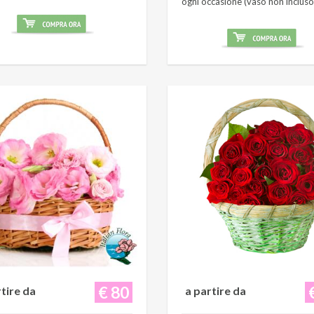
ogni occasione (vaso non incluso
€ 80
rtire da
a partire da