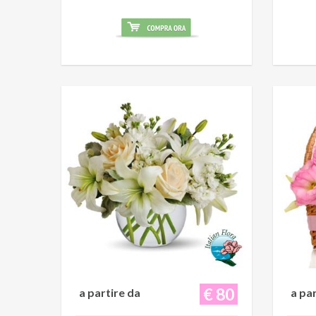
€ 80
a partire da
a pa