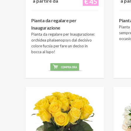
€ 45
a partire da
a pa
Pianta da regalare per
Piant
Pianta 
Inaugurazione
sempre
Pianta da regalare per Inaugurazione:
occasi
orchidea phalaenopsys dal decisivo
colore fucsia per fare un deciso in
bocca al lupo!