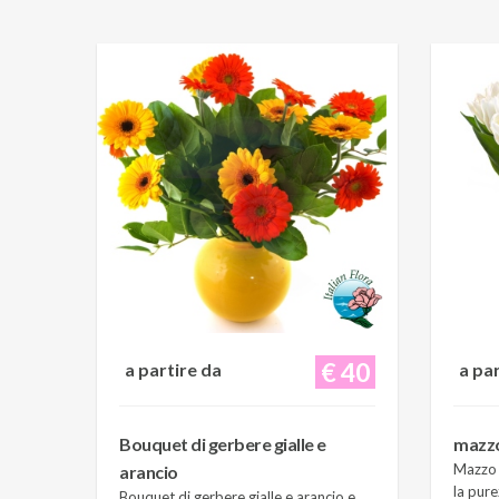
€ 40
a partire da
a pa
Bouquet di gerbere gialle e
mazzo 
Mazzo d
arancio
la pure
Bouquet di gerbere gialle e arancio e