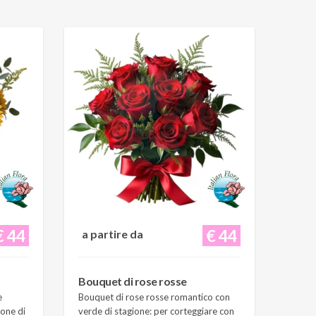
€ 44
€ 44
a partire da
Bouquet di rose rosse
e
Bouquet di rose rosse romantico con
ione di
verde di stagione: per corteggiare con