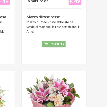
€ 49
€ 49
a partire da
rosa
Mazzo di rose rosse
un
Mazzo di Rose Rosse abbellito da
verde di stagione: le rose significano Ti
izia
Amo!