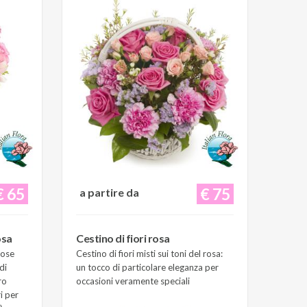
€ 65
€ 75
a partire da
osa
Cestino di fiori rosa
Rose
Cestino di fiori misti sui toni del rosa:
di
un tocco di particolare eleganza per
ro
occasioni veramente speciali
i per