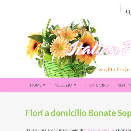
HOME
NEGOZIO
FIORI E VINO
SENTI
Fiori a domicilio Bonate So
Italian Flora si occupa di
invio di
fiori a domicilio
a
Bonate