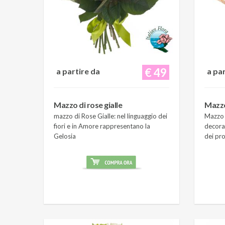
€ 49
a partire da
a pa
Mazzo di rose gialle
Mazzo
mazzo di Rose Gialle: nel linguaggio dei
Mazzo 
fiori e in Amore rappresentano la
decora
Gelosia
dei pro