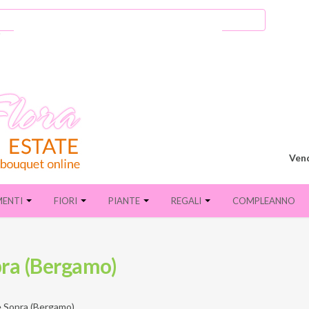
Vend
MENTI
FIORI
PIANTE
REGALI
COMPLEANNO
pra (Bergamo)
 Sopra (Bergamo)