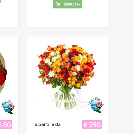
)
€ 80
€ 250
a partire da