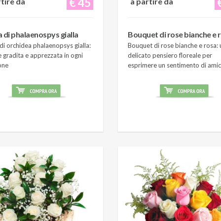
€ 45
rtire da
a partire da
a di phalaenospys gialla
Bouquet di rose bianche e 
di orchidea phalaenopsys gialla:
Bouquet di rose bianche e rosa: 
 gradita e apprezzata in ogni
delicato pensiero floreale per
one
esprimere un sentimento di amic