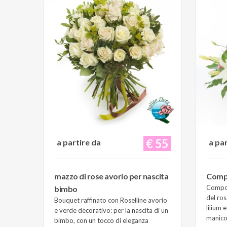
€ 55
a partire da
a pa
mazzo di rose avorio per nascita
Compo
Composi
bimbo
del ros
Bouquet raffinato con Roselline avorio
lilium 
e verde decorativo: per la nascita di un
manico 
bimbo, con un tocco di eleganza