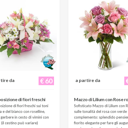
€ 60
rtire da
a partire da
sizione di fiori freschi
Mazzo di Lilium con Rose r
zione di fiori freschi sui toni
Sofisticato Mazzo di Lilium con 
a e del bianco con roselline,
sulle tonalità del rosa con verde 
e gerbere in cesto di vimini con
complemento: splendido pensie
(il cestino può variare)
fiorito elegante per fare gli augur