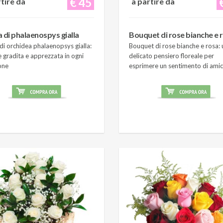
€ 45
rtire da
a partire da
a di phalaenospys gialla
Bouquet di rose bianche e 
di orchidea phalaenopsys gialla:
Bouquet di rose bianche e rosa: 
 gradita e apprezzata in ogni
delicato pensiero floreale per
one
esprimere un sentimento di amic