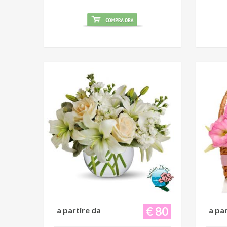
€ 80
a partire da
a pa