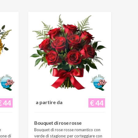
€ 44
€ 44
a partire da
Bouquet di rose rosse
e
Bouquet di rose rosse romantico con
ione di
verde di stagione: per corteggiare con