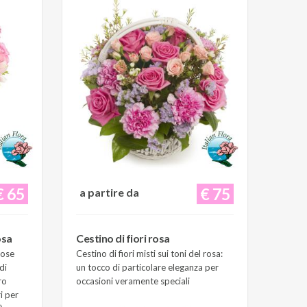
€ 65
€ 75
a partire da
osa
Cestino di fiori rosa
Rose
Cestino di fiori misti sui toni del rosa:
di
un tocco di particolare eleganza per
ro
occasioni veramente speciali
i per