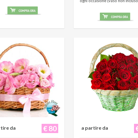
ogni occasione (vaso non incluso
€ 80
rtire da
a partire da