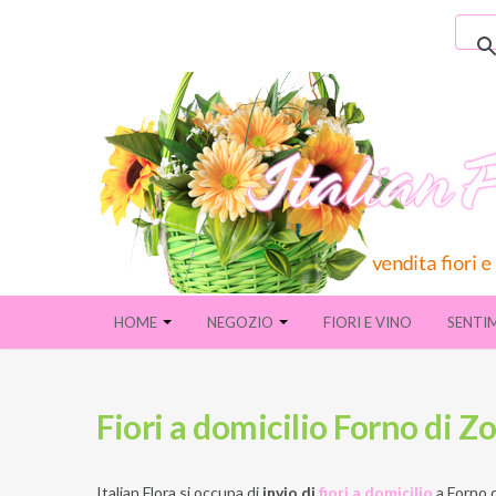
HOME
NEGOZIO
FIORI E VINO
SENTI
Fiori a domicilio Forno di Z
Italian Flora si occupa di
invio di
fiori a domicilio
a
Forno d