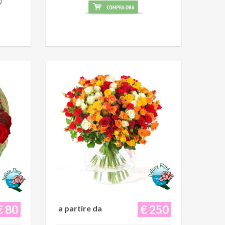
)
€ 80
€ 250
a partire da