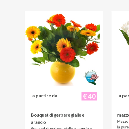
€ 40
a partire da
a pa
Bouquet di gerbere gialle e
mazzo 
Mazzo d
arancio
la pure
Bouquet di gerbere gialle e arancio e