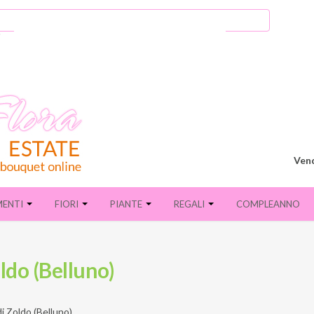
Vend
MENTI
FIORI
PIANTE
REGALI
COMPLEANNO
oldo (Belluno)
i Zoldo (Belluno)