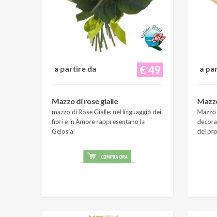
€ 49
a partire da
a pa
Mazzo di rose gialle
Mazzo
mazzo di Rose Gialle: nel linguaggio dei
Mazzo 
fiori e in Amore rappresentano la
decora
Gelosia
dei pro