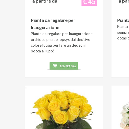
€ 45
a partire da
a pa
Pianta da regalare per
Piant
Pianta 
Inaugurazione
sempre
Pianta da regalare per Inaugurazione:
occasi
orchidea phalaenopsys dal decisivo
colore fucsia per fare un deciso in
bocca al lupo!