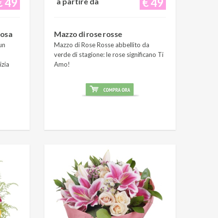
€ 49
€ 49
a partire da
rosa
Mazzo di rose rosse
un
Mazzo di Rose Rosse abbellito da
verde di stagione: le rose significano Ti
izia
Amo!