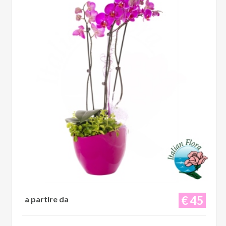
€ 45
a partire da