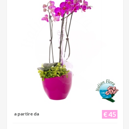
€ 45
a partire da