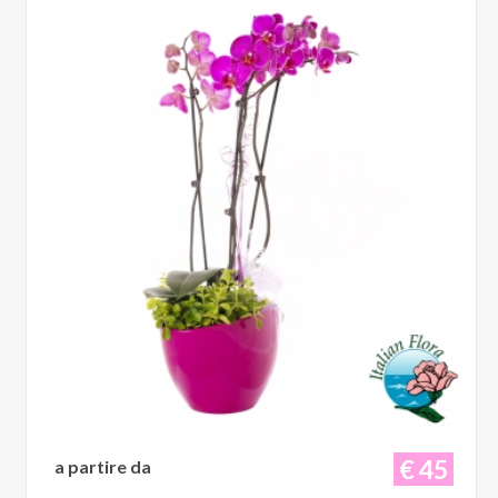
€ 45
a partire da