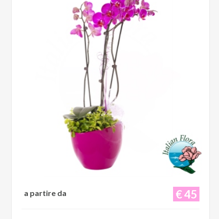
€ 45
a partire da