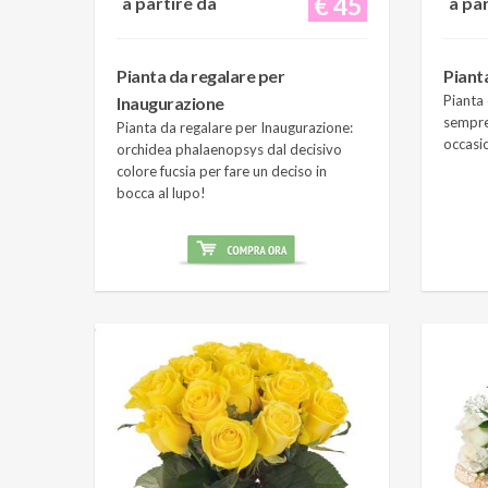
€ 45
a partire da
a pa
Pianta da regalare per
Piant
Pianta 
Inaugurazione
sempre
Pianta da regalare per Inaugurazione:
occasi
orchidea phalaenopsys dal decisivo
colore fucsia per fare un deciso in
bocca al lupo!