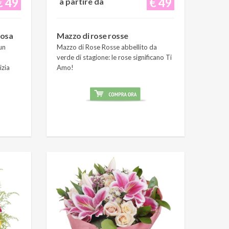
€ 49
€ 49
a partire da
rosa
Mazzo di rose rosse
un
Mazzo di Rose Rosse abbellito da
verde di stagione: le rose significano Ti
izia
Amo!