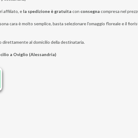
i affiliato, e
la spedizione è gratuita
con
consegna
compresa nel prezz
ona cara è molto semplice, basta selezionare l'omaggio floreale e il fiorist
o direttamente al domicilio della destinataria.
cilio a Oviglio (Alessandria)