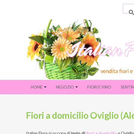
HOME
NEGOZIO
FIORI E VINO
SENTI
Fiori a domicilio Oviglio (A
Italian Flora si occupa di
invio di
fiori a domicilio
a
Oviglio