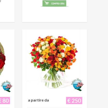
)
€ 80
€ 250
a partire da