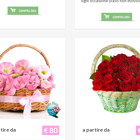
ogni occasione (vaso non incluso
€ 80
rtire da
a partire da