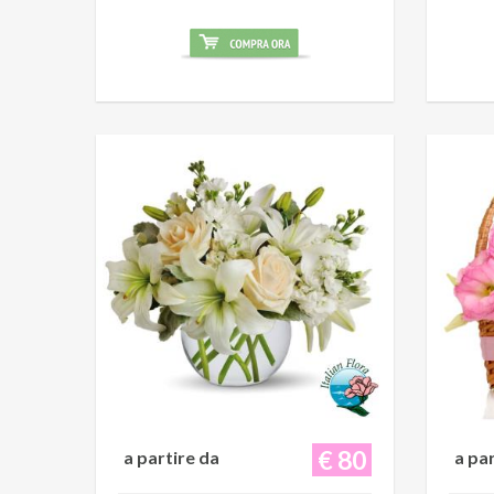
€ 80
a partire da
a pa