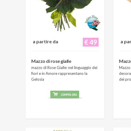
€ 49
a partire da
a pa
Mazzo di rose gialle
Mazzo
mazzo di Rose Gialle: nel linguaggio dei
Mazzo 
fiori e in Amore rappresentano la
decora
Gelosia
dei pro