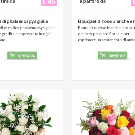
€ 45
rtire da
a partire da
a di phalaenospys gialla
Bouquet di rose bianche e 
di orchidea phalaenopsys gialla:
Bouquet di rose bianche e rosa: 
 gradita e apprezzata in ogni
delicato pensiero floreale per
one
esprimere un sentimento di amic