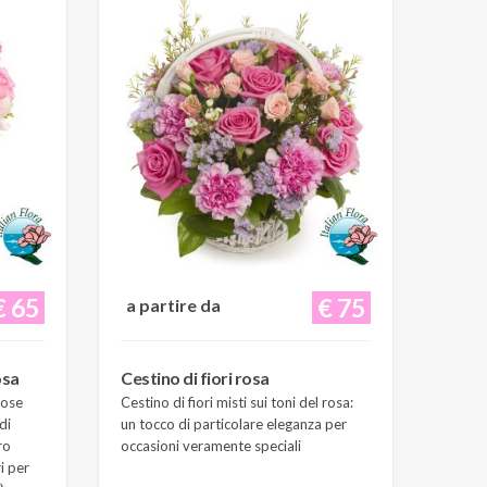
€ 65
€ 75
a partire da
osa
Cestino di fiori rosa
Rose
Cestino di fiori misti sui toni del rosa:
di
un tocco di particolare eleganza per
ro
occasioni veramente speciali
i per