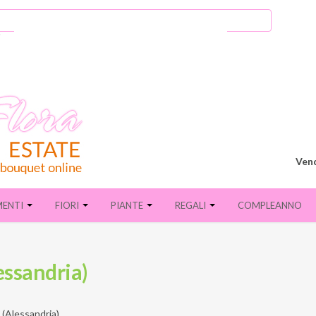
Vend
MENTI
FIORI
PIANTE
REGALI
COMPLEANNO
lessandria)
 (Alessandria)