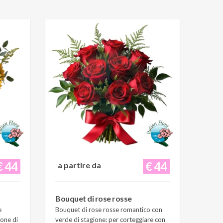
€ 44
€ 44
a partire da
Bouquet di rose rosse
e
Bouquet di rose rosse romantico con
ione di
verde di stagione: per corteggiare con