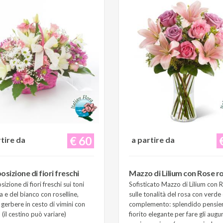
€ 60
rtire da
a partire da
sizione di fiori freschi
Mazzo di Lilium con Rose r
zione di fiori freschi sui toni
Sofisticato Mazzo di Lilium con 
a e del bianco con roselline,
sulle tonalità del rosa con verde 
e gerbere in cesto di vimini con
complemento: splendido pensie
(il cestino può variare)
fiorito elegante per fare gli augur