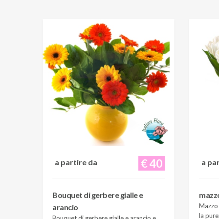
€ 40
a partire da
a pa
Bouquet di gerbere gialle e
mazzo 
Mazzo d
arancio
la pure
Bouquet di gerbere gialle e arancio e