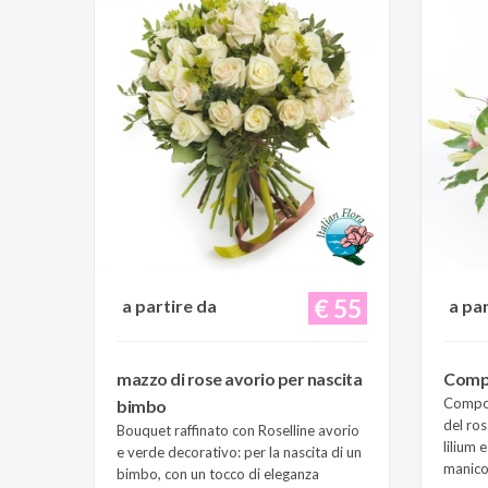
€ 55
a partire da
a pa
mazzo di rose avorio per nascita
Compo
Composi
bimbo
del ros
Bouquet raffinato con Roselline avorio
lilium 
e verde decorativo: per la nascita di un
manico 
bimbo, con un tocco di eleganza