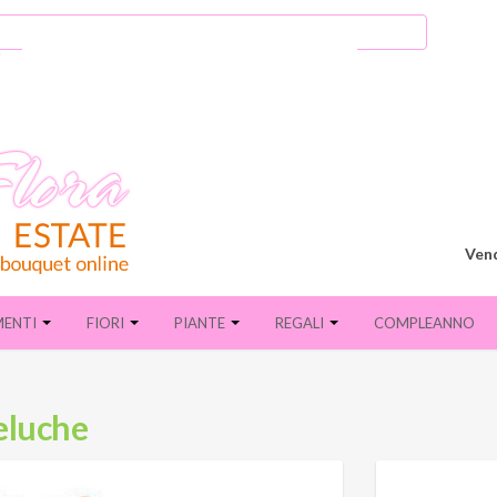
Vend
MENTI
FIORI
PIANTE
REGALI
COMPLEANNO
peluche