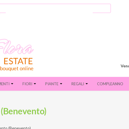
Vend
MENTI
FIORI
PIANTE
REGALI
COMPLEANNO
o (Benevento)
nto (Benevento)