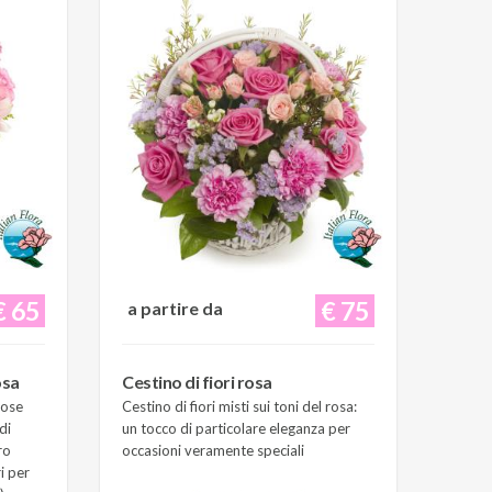
€ 65
€ 75
a partire da
osa
Cestino di fiori rosa
Rose
Cestino di fiori misti sui toni del rosa:
di
un tocco di particolare eleganza per
ro
occasioni veramente speciali
i per