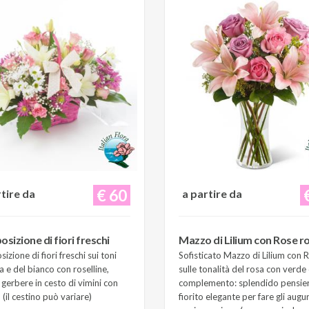
€ 60
rtire da
a partire da
sizione di fiori freschi
Mazzo di Lilium con Rose r
zione di fiori freschi sui toni
Sofisticato Mazzo di Lilium con 
a e del bianco con roselline,
sulle tonalità del rosa con verde 
e gerbere in cesto di vimini con
complemento: splendido pensie
(il cestino può variare)
fiorito elegante per fare gli augur