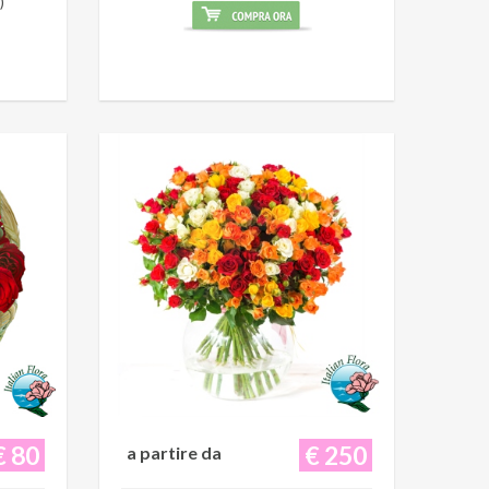
)
€ 80
€ 250
a partire da