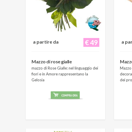
€ 49
a partire da
a pa
Mazzo di rose gialle
Mazzo
mazzo di Rose Gialle: nel linguaggio dei
Mazzo 
fiori e in Amore rappresentano la
decora
Gelosia
dei pro