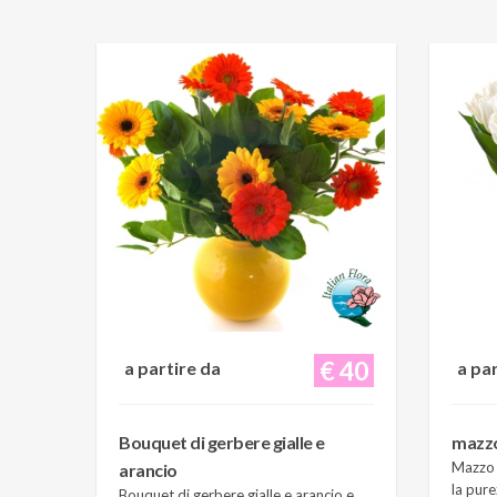
€ 40
a partire da
a pa
Bouquet di gerbere gialle e
mazzo 
Mazzo d
arancio
la pure
Bouquet di gerbere gialle e arancio e