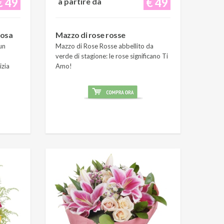
€ 49
€ 49
a partire da
rosa
Mazzo di rose rosse
un
Mazzo di Rose Rosse abbellito da
verde di stagione: le rose significano Ti
izia
Amo!