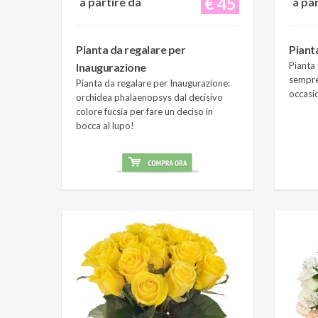
€ 45
a partire da
a pa
Pianta da regalare per
Piant
Pianta 
Inaugurazione
sempre
Pianta da regalare per Inaugurazione:
occasi
orchidea phalaenopsys dal decisivo
colore fucsia per fare un deciso in
bocca al lupo!