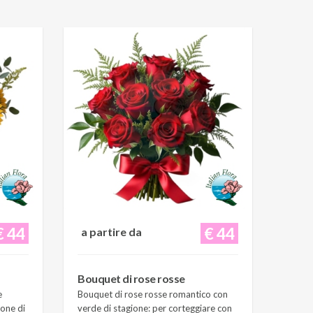
€ 44
€ 44
a partire da
Bouquet di rose rosse
e
Bouquet di rose rosse romantico con
ione di
verde di stagione: per corteggiare con