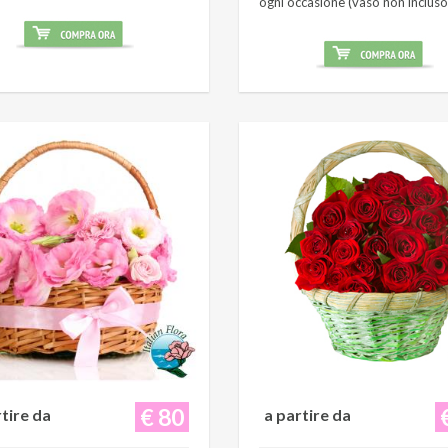
ogni occasione (vaso non incluso
€ 80
rtire da
a partire da