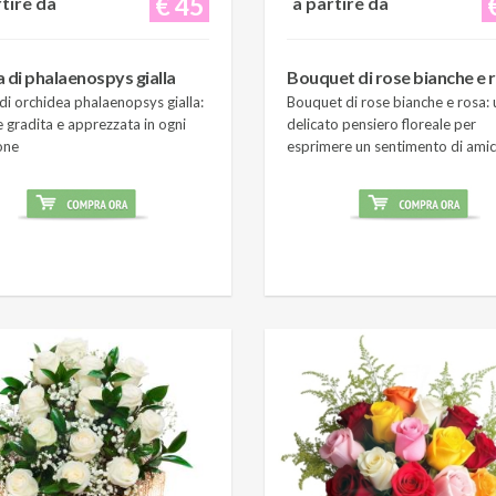
€ 45
rtire da
a partire da
a di phalaenospys gialla
Bouquet di rose bianche e 
di orchidea phalaenopsys gialla:
Bouquet di rose bianche e rosa: 
 gradita e apprezzata in ogni
delicato pensiero floreale per
one
esprimere un sentimento di amic