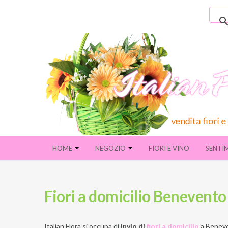
HOME
NEGOZIO
FIORI E VINO
SENTI
Fiori a domicilio Benevent
Italian Flora si occupa di
invio di
fiori a domicilio
a
Beneve