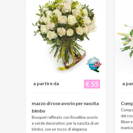
€ 55
a partire da
a pa
mazzo di rose avorio per nascita
Compo
Composi
bimbo
del ros
Bouquet raffinato con Roselline avorio
lilium 
e verde decorativo: per la nascita di un
manico 
bimbo, con un tocco di eleganza