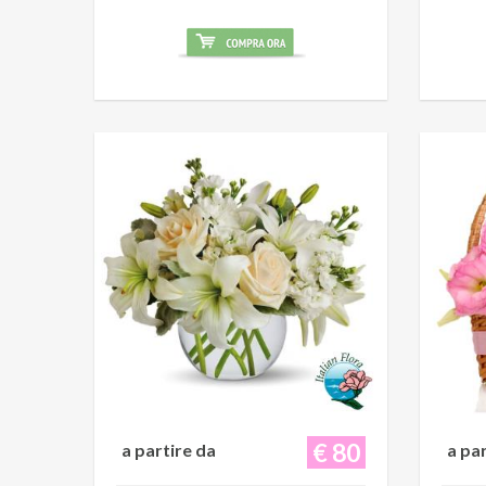
€ 80
a partire da
a pa